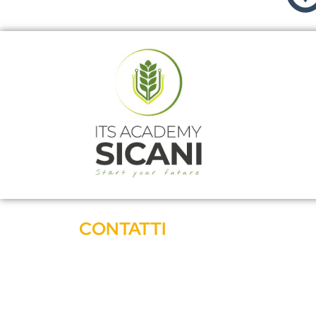
CONTATTI
Email: corsi@itssicani.it
Telefono: +39 324 60 41 360