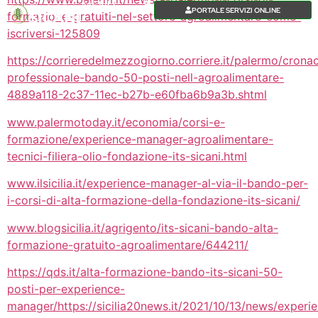
MENU
PORTALE SERVIZI ONLINE
formazione-gratuiti-nel-settore-agroalimentare-come-
iscriversi-125809
https://corrieredelmezzogiorno.corriere.it/palermo/crona
professionale-bando-50-posti-nell-agroalimentare-
4889a118-2c37-11ec-b27b-e60fba6b9a3b.shtml
www.palermotoday.it/economia/corsi-e-
formazione/experience-manager-agroalimentare-
tecnici-filiera-olio-fondazione-its-sicani.html
www.ilsicilia.it/experience-manager-al-via-il-bando-per-
i-corsi-di-alta-formazione-della-fondazione-its-sicani/
www.blogsicilia.it/agrigento/its-sicani-bando-alta-
formazione-gratuito-agroalimentare/644211/
https://qds.it/alta-formazione-bando-its-sicani-50-
posti-per-experience-
manager/
https://sicilia20news.it/2021/10/13/news/experi